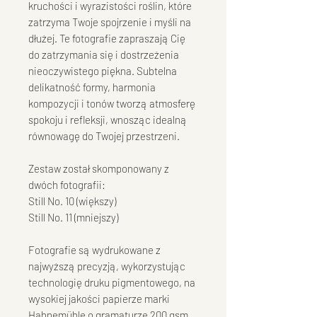
kruchości i wyrazistości roślin, które
zatrzyma Twoje spojrzenie i myśli na
dłużej. Te fotografie zapraszają Cię
do zatrzymania się i dostrzeżenia
nieoczywistego piękna. Subtelna
delikatność formy, harmonia
kompozycji i tonów tworzą atmosferę
spokoju i refleksji, wnosząc idealną
równowagę do Twojej przestrzeni.
Zestaw został skomponowany z
dwóch fotografii:
Still No. 10 (większy)
Still No. 11 (mniejszy)
Fotografie są wydrukowane z
najwyższą precyzją, wykorzystując
technologię druku pigmentowego, na
wysokiej jakości papierze marki
Hahnemühle o gramaturze 200 gsm.