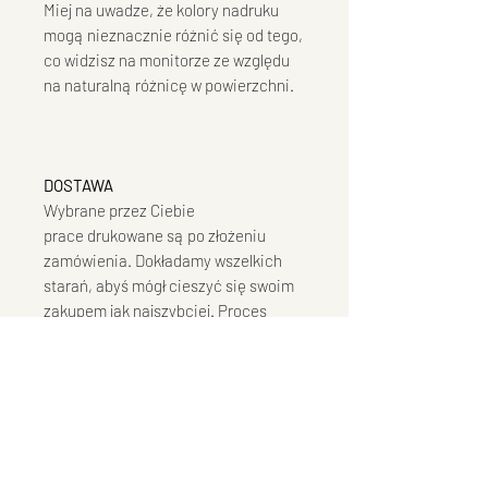
Miej na uwadze, że kolory nadruku
mogą nieznacznie różnić się od tego,
co widzisz na monitorze ze względu
na naturalną różnicę w powierzchni.
DOSTAWA
Wybrane przez Ciebie
prace drukowane są po złożeniu
zamówienia. Dokładamy wszelkich
starań, abyś mógł cieszyć się swoim
zakupem jak najszybciej. Proces
druku i wysyłki może potrwać do 7 dni
roboczych od momentu
zaksięgowania wpłaty.
Fotografie w zależności od
wybranego formatu pakowane są w
kartonową kopertę lub zwijane w