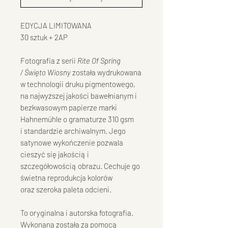
EDYCJA LIMITOWANA
30 sztuk + 2AP
Fotografia z serii
Rite Of Spring
/ Święto Wiosny
została wydrukowana
w technologii druku pigmentowego,
na najwyższej jakości bawełnianym i
bezkwasowym papierze marki
Hahnemühle o gramaturze 310 gsm
i standardzie archiwalnym. Jego
satynowe wykończenie pozwala
cieszyć się jakością i
szczegółowością obrazu. Cechuje go
świetna reprodukcja kolorów
oraz szeroka paleta odcieni.
To oryginalna i autorska fotografia.
Wykonana została za pomocą