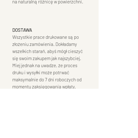
na naturalną różnicę w powierzchni.
DOSTAWA
Wszystkie prace drukowane są po
złożeniu zamówienia. Dokładamy
wszelkich starań, abyś mógł cieszyć
się swoim zakupem jak najszybciej.
Miej jednak na uwadze, że proces
druku i wysyłki może potrwać
maksymalnie do 7 dni roboczych od
momentu zaksięgowania wpłaty.
Fotografie w zależności od
wybranego formatu pakowane są w
kartonową kopertę lub zwijane w
tubę. Dbamy o to, by wydruk dotarł do
Ciebie bez szwanku, przy jak
najmniejszym użyciu plastiku. Nasze