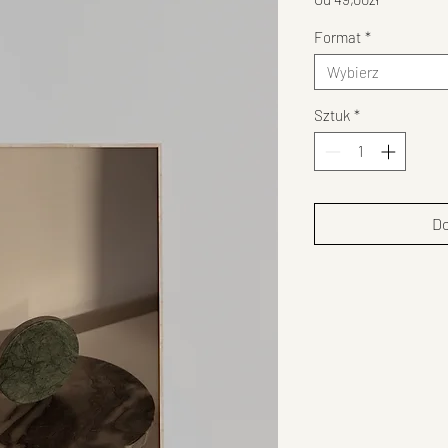
Rabatowa
Format
*
Wybierz
Sztuk
*
Do