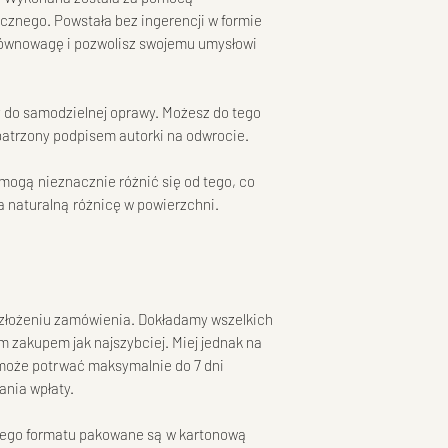
cznego. Powstała bez ingerencji w formie
 równowagę i pozwolisz swojemu umysłowi
 do samodzielnej oprawy. Możesz do tego
patrzony podpisem autorki na odwrocie.
 mogą nieznacznie różnić się od tego, co
a naturalną różnicę w powierzchni.
złożeniu zamówienia. Dokładamy wszelkich
m zakupem jak najszybciej. Miej jednak na
 może potrwać maksymalnie do 7 dni
nia wpłaty.
nego formatu pakowane są w kartonową