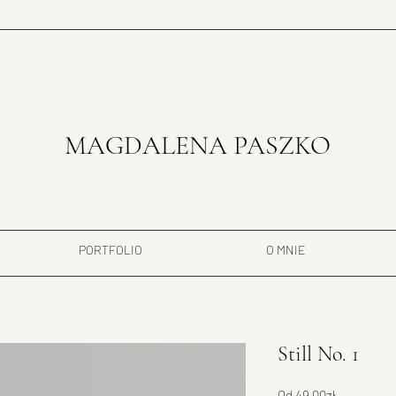
MAGDALENA PASZKO
PORTFOLIO
O MNIE
Still No. 1
Cena
Od
49,00zł