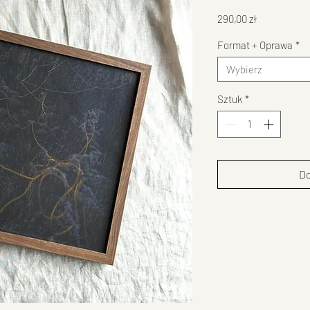
Cena
290,00 zł
Format + Oprawa
*
Wybierz
Sztuk
*
Do