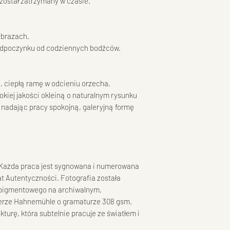
został zatrzymany w czasie.
obrazach.
 odpoczynku od codziennych bodźców.
ą, ciepłą ramę w odcieniu orzecha,
kiej jakości okleiną o naturalnym rysunku
 nadając pracy spokojną, galeryjną formę
. Każda praca jest sygnowana i numerowana
at Autentyczności. Fotografia została
 pigmentowego na archiwalnym,
erze Hahnemühle o gramaturze 308 gsm.
kturę, która subtelnie pracuje ze światłem i