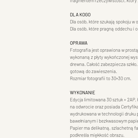
fragmentem rzeczywistości, który 
DLA KOGO
Dla osób, które szukają spokoju w 
Dla osób, które pragną oddechu i
OPRAWA
Fotografia jest oprawiona w prost
wykonaną z płyty wykończonej wyso
drewna. Całość zabezpiecza szkło,
gotową do zawieszenia.
Rozmiar fotografii to 30×30 cm.
WYKONANIE
Edycja limitowana 30 sztuk + 2AP
na odwrocie oraz posiada Certyfik
wydrukowana w technologii druku
bawełnianym i bezkwasowym papi
Papier ma delikatną, szlachetną fa
podkreśla miękkość obrazu.