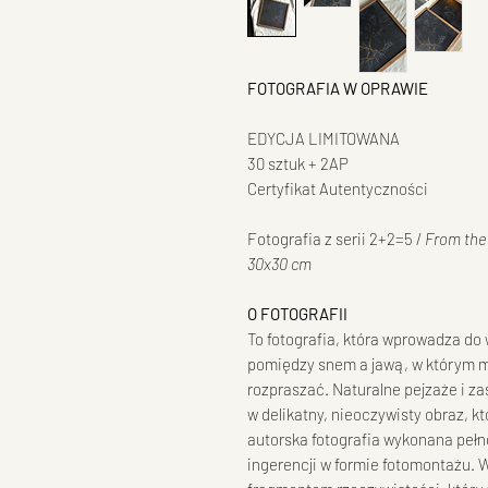
FOTOGRAFIA W OPRAWIE
EDYCJA LIMITOWANA
30 sztuk + 2AP
Certyfikat Autentyczności
Fotografia z serii 2+2=5 /
From the 
30x30 cm
O FOTOGRAFII
To fotografia, która wprowadza d
pomiędzy snem a jawą, w którym my
rozpraszać. Naturalne pejzaże i za
w delikatny, nieoczywisty obraz, k
autorska fotografia wykonana peł
ingerencji w formie fotomontażu. W